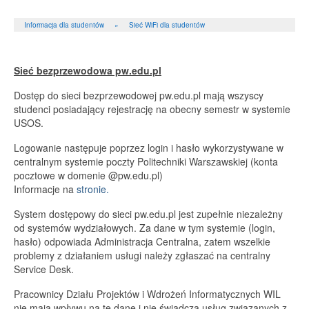
Informacja dla studentów
»
Sieć WiFi dla studentów
Sieć bezprzewodowa pw.edu.pl
Dostęp do sieci bezprzewodowej pw.edu.pl mają wszyscy
studenci posiadający rejestrację na obecny semestr w systemie
USOS.
Logowanie następuje poprzez login i hasło wykorzystywane w
centralnym systemie poczty Politechniki Warszawskiej (konta
pocztowe w domenie @pw.edu.pl)
Informacje na
stronie.
System dostępowy do sieci pw.edu.pl jest zupełnie niezależny
od systemów wydziałowych. Za dane w tym systemie (login,
hasło) odpowiada Administracja Centralna, zatem wszelkie
problemy z działaniem usługi należy zgłaszać na centralny
Service Desk.
Pracownicy Działu Projektów i Wdrożeń Informatycznych WIL
nie mają wpływu na te dane i nie świadczą usług związanych z