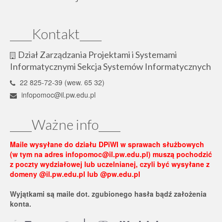
____Kontakt____
Dział Zarządzania Projektami i Systemami
Informatycznymi Sekcja Systemów Informatycznych
22 825-72-39 (wew. 65 32)
infopomoc@il.pw.edu.pl
____Ważne info____
Maile wysyłane do działu DPiWI w sprawach służbowych
(w tym na adres infopomoc@il.pw.edu.pl) muszą pochodzić
z poczty wydziałowej lub uczelnianej, czyli być wysyłane z
domeny @il.pw.edu.pl lub @pw.edu.pl
Wyjątkami są maile dot. zgubionego hasła bądź założenia
konta.