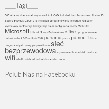
____Tagi____
365
Abaqus
alias e-mail
anyconnect
AutoCAD
Autodesk
bezpieczeństwo
bitlocker
F-
Secure
FileVault
GEO5
i3
i5
instalacja oprogramowania
Integram
komputer
wydziałowy
konferencja
konfiguracja email
konfiguracja poczty
MathCAD
Microsoft
office
Mthcad
Normy Budownictwo
oprogramowanie
panama
pomoc it
outlook
outlook 365
outlook 2007
poczta
Prime
sieć
program antywirusowy
ptc
pwwifi
rodo
bezprzewodowa
szyfrowanie
thunderbird
tunel
vpn
wifi
wilwifi-mobile
wirtualne laboratorium
xenon
Polub Nas na Facebooku