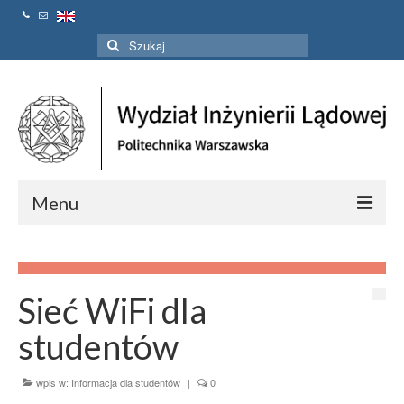
Szuklaj
w:
Menu
Strona Główna
Aktualności
Sieć WiFi dla
Linki
studentów
Kontakt
wpis w:
Informacja dla studentów
|
0