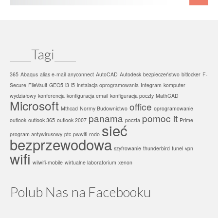
____Tagi____
365
Abaqus
alias e-mail
anyconnect
AutoCAD
Autodesk
bezpieczeństwo
bitlocker
F-
Secure
FileVault
GEO5
i3
i5
instalacja oprogramowania
Integram
komputer
wydziałowy
konferencja
konfiguracja email
konfiguracja poczty
MathCAD
Microsoft
office
Mthcad
Normy Budownictwo
oprogramowanie
panama
pomoc it
outlook
outlook 365
outlook 2007
poczta
Prime
sieć
program antywirusowy
ptc
pwwifi
rodo
bezprzewodowa
szyfrowanie
thunderbird
tunel
vpn
wifi
wilwifi-mobile
wirtualne laboratorium
xenon
Polub Nas na Facebooku