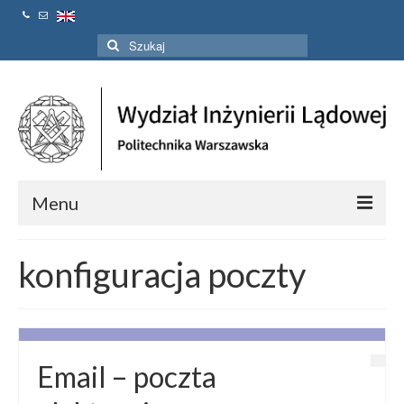
Szuklaj
w:
Menu
Strona Główna
konfiguracja poczty
Aktualności
Linki
Kontakt
Email – poczta