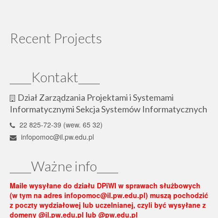
Recent Projects
____Kontakt____
Dział Zarządzania Projektami i Systemami
Informatycznymi Sekcja Systemów Informatycznych
22 825-72-39 (wew. 65 32)
infopomoc@il.pw.edu.pl
____Ważne info____
Maile wysyłane do działu DPiWI w sprawach służbowych
(w tym na adres infopomoc@il.pw.edu.pl) muszą pochodzić
z poczty wydziałowej lub uczelnianej, czyli być wysyłane z
domeny @il.pw.edu.pl lub @pw.edu.pl