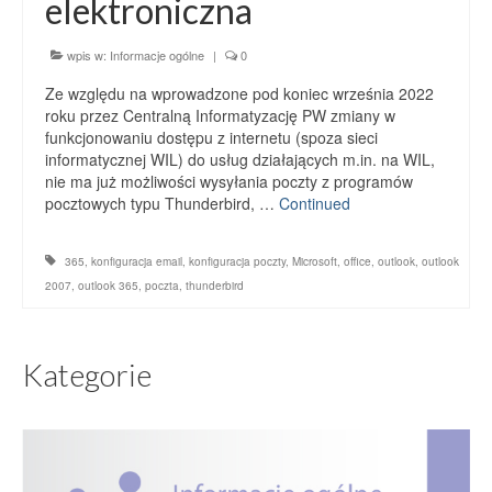
elektroniczna
wpis w:
Informacje ogólne
|
0
Ze względu na wprowadzone pod koniec września 2022
roku przez Centralną Informatyzację PW zmiany w
funkcjonowaniu dostępu z internetu (spoza sieci
informatycznej WIL) do usług działających m.in. na WIL,
nie ma już możliwości wysyłania poczty z programów
pocztowych typu Thunderbird, …
Continued
365
,
konfiguracja email
,
konfiguracja poczty
,
Microsoft
,
office
,
outlook
,
outlook
2007
,
outlook 365
,
poczta
,
thunderbird
Kategorie