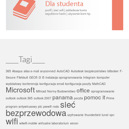
____Tagi____
365
Abaqus
alias e-mail
anyconnect
AutoCAD
Autodesk
bezpieczeństwo
bitlocker
F-
Secure
FileVault
GEO5
i3
i5
instalacja oprogramowania
Integram
komputer
wydziałowy
konferencja
konfiguracja email
konfiguracja poczty
MathCAD
Microsoft
office
Mthcad
Normy Budownictwo
oprogramowanie
panama
pomoc it
outlook
outlook 365
outlook 2007
poczta
Prime
sieć
program antywirusowy
ptc
pwwifi
rodo
bezprzewodowa
szyfrowanie
thunderbird
tunel
vpn
wifi
wilwifi-mobile
wirtualne laboratorium
xenon