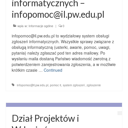
informatycznych –
infopomoc@il.pw.edu.pl
wpis w:
Informacje ogólne
|
0
infopomoc@il.pw.edu.pl to wydziałowy system obsługi
zgłoszeń informatycznych. Wszystkie sprawy związane z
obsługą informatyczną (usterki, awarie, pomoc, uwagi,
pytania) należy zgłaszać pod ten adres mailowy. Po
wysłaniu maila dostaną Państwo wiadomość zwrotną z
potwierdzeniem zarejestrowania zgłoszenia, a w możliwie
krótkim czasie …
Continued
infopomoc@il.pw.edu.pl
,
pomoc it
,
system zgłoszeń
,
zgłoszenie
Dział Projektów i