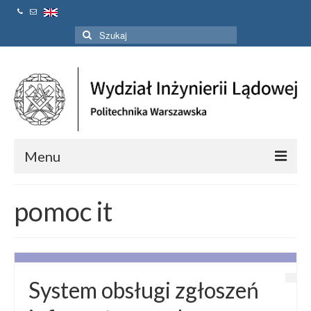
Szuklaj
w:
Menu
Strona Główna
pomoc it
Aktualności
Linki
Kontakt
System obsługi zgłoszeń