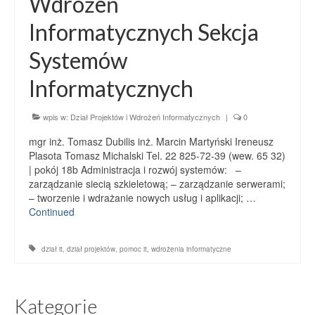
Wdrożeń
Informatycznych Sekcja
Systemów
Informatycznych
wpis w:
Dział Projektów i Wdrożeń Informatycznych
|
0
mgr inż. Tomasz Dubilis inż. Marcin Martyński Ireneusz
Plasota Tomasz Michalski Tel. 22 825-72-39 (wew. 65 32)
| pokój 18b Administracja i rozwój systemów: –
zarządzanie siecią szkieletową; – zarządzanie serwerami;
– tworzenie i wdrażanie nowych usług i aplikacji; …
Continued
dział it
,
dział projektów
,
pomoc it
,
wdrożenia informatyczne
Kategorie