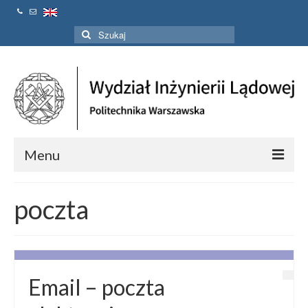
Szuklaj
w:
Menu
Strona Główna
poczta
Aktualności
Linki
Kontakt
Email – poczta