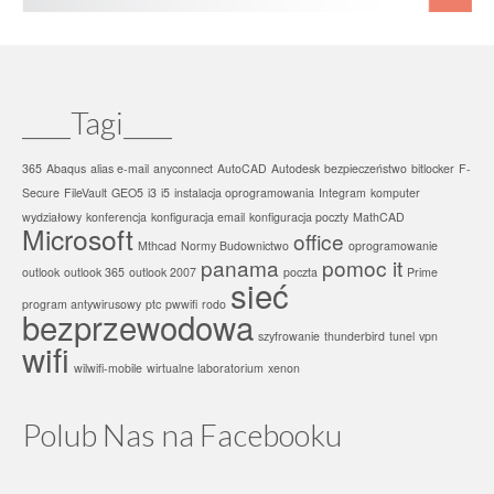
____Tagi____
365
Abaqus
alias e-mail
anyconnect
AutoCAD
Autodesk
bezpieczeństwo
bitlocker
F-
Secure
FileVault
GEO5
i3
i5
instalacja oprogramowania
Integram
komputer
wydziałowy
konferencja
konfiguracja email
konfiguracja poczty
MathCAD
Microsoft
office
Mthcad
Normy Budownictwo
oprogramowanie
panama
pomoc it
outlook
outlook 365
outlook 2007
poczta
Prime
sieć
program antywirusowy
ptc
pwwifi
rodo
bezprzewodowa
szyfrowanie
thunderbird
tunel
vpn
wifi
wilwifi-mobile
wirtualne laboratorium
xenon
Polub Nas na Facebooku