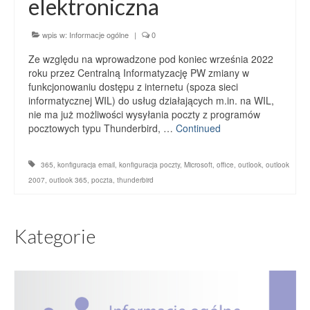
elektroniczna
wpis w:
Informacje ogólne
|
0
Ze względu na wprowadzone pod koniec września 2022
roku przez Centralną Informatyzację PW zmiany w
funkcjonowaniu dostępu z internetu (spoza sieci
informatycznej WIL) do usług działających m.in. na WIL,
nie ma już możliwości wysyłania poczty z programów
pocztowych typu Thunderbird, …
Continued
365
,
konfiguracja email
,
konfiguracja poczty
,
Microsoft
,
office
,
outlook
,
outlook
2007
,
outlook 365
,
poczta
,
thunderbird
Kategorie