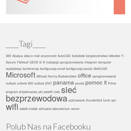
____Tagi____
365
Abaqus
alias e-mail
anyconnect
AutoCAD
Autodesk
bezpieczeństwo
bitlocker
F-
Secure
FileVault
GEO5
i3
i5
instalacja oprogramowania
Integram
komputer
wydziałowy
konferencja
konfiguracja email
konfiguracja poczty
MathCAD
Microsoft
office
Mthcad
Normy Budownictwo
oprogramowanie
panama
pomoc it
outlook
outlook 365
outlook 2007
poczta
Prime
sieć
program antywirusowy
ptc
pwwifi
rodo
bezprzewodowa
szyfrowanie
thunderbird
tunel
vpn
wifi
wilwifi-mobile
wirtualne laboratorium
xenon
Polub Nas na Facebooku