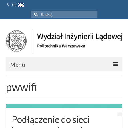
Szuklaj
w:
Menu
Strona Główna
pwwifi
Aktualności
Linki
Kontakt
Podłączenie do sieci