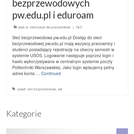
bezprzewodowych
pw.edu.pl i eduroam
wpis w:
Informacje dla pracowników
|
0
Sieć bezprzewodowa pw.edu.pl Dostęp do sieci
bezprzewodowej pw.edu.pl mają wszyscy pracownicy i
studenci posiadający rejestrację na obecny semestr w
systemie USOS. Logowanie następuje poprzez login i
hasło wykorzystywane w centralnym systemie poczty
Politechniki Warszawskiej. Jako login wpisujemy pełny
adres konta …
Continued
pwwifi
,
sieć bezprzewodowa
,
wifi
Kategorie