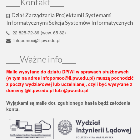
____Kontakt____
Dział Zarządzania Projektami i Systemami
Informatycznymi Sekcja Systemów Informatycznych
22 825-72-39 (wew. 65 32)
infopomoc@il.pw.edu.pl
____Ważne info____
Maile wysyłane do działu DPiWI w sprawach służbowych
(w tym na adres infopomoc@il.pw.edu.pl) muszą pochodzić
z poczty wydziałowej lub uczelnianej, czyli być wysyłane z
domeny @il.pw.edu.pl lub @pw.edu.pl
Wyjątkami są maile dot. zgubionego hasła bądź założenia
konta.