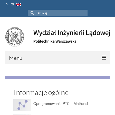
Szuklaj
w:
Menu
Strona Główna
Aktualności
___Informacje ogólne___
Linki
Kontakt
Oprogramowanie PTC – Mathcad