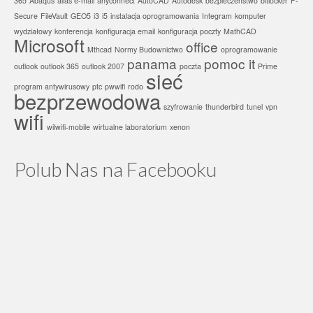
365
Abaqus
alias e-mail
anyconnect
AutoCAD
Autodesk
bezpieczeństwo
bitlocker
F-
Secure
FileVault
GEO5
i3
i5
instalacja oprogramowania
Integram
komputer
wydziałowy
konferencja
konfiguracja email
konfiguracja poczty
MathCAD
Microsoft
office
Mthcad
Normy Budownictwo
oprogramowanie
panama
pomoc it
outlook
outlook 365
outlook 2007
poczta
Prime
sieć
program antywirusowy
ptc
pwwifi
rodo
bezprzewodowa
szyfrowanie
thunderbird
tunel
vpn
wifi
wilwifi-mobile
wirtualne laboratorium
xenon
Polub Nas na Facebooku